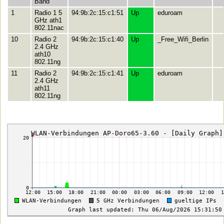
Band
1
Radio 1 5
94:9b:2c:15:c1:51
Up
eduroam
GHz ath1
802.11nac
10
Radio 2
94:9b:2c:15:c1:40
Up
_Free_Wifi_Berlin
2.4 GHz
ath10
802.11ng
11
Radio 2
94:9b:2c:15:c1:41
Up
eduroam
2.4 GHz
ath11
802.11ng