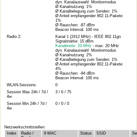
dyn. Kanalauswahl: Monitormodus
Ø Kanalnutzung: 1%
Ø Kanalbelegung zum Senden: 1%
Ø Anteil empfangender 802.11-Pakete:
1%
Ø Rauschen: -87 dBm
Beacon Interval: 100 ms
Radio 2:
Kanal 1 (2412 MHz) - IEEE 802.11gn
Signalstärke: 15 dBm
Kanalbreite: 20 MHz
- max: 20 MHz
dyn. Kanalauswahl: Monitormodus
Ø Kanalnutzung: 2%
Ø Kanalbelegung zum Senden: 1%
Ø Anteil empfangender 802.11-Pakete:
4%
Ø Rauschen: -84 dBm
Beacon Interval: 100 ms
WLAN-Sessions:
0
Session Max 24h / 7d /
3 / 6 / 75
4w
Session Min 24h / 7d /
0 / 0 / 0
4w
Netzwerkschnittstellen:
Index
Radio /
If-MAC
Status
SSID
Se