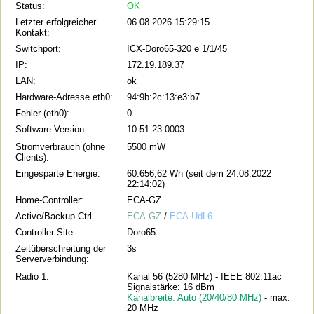
Status:
OK
Letzter erfolgreicher
06.08.2026 15:29:15
Kontakt:
Switchport:
ICX-Doro65-320 e 1/1/45
IP:
172.19.189.37
LAN:
ok
Hardware-Adresse eth0:
94:9b:2c:13:e3:b7
Fehler (eth0):
0
Software Version:
10.51.23.0003
Stromverbrauch (ohne
5500 mW
Clients):
Eingesparte Energie:
60.656,62 Wh (seit dem 24.08.2022
22:14:02)
Home-Controller:
ECA-GZ
Active/Backup-Ctrl
ECA-GZ
/
ECA-UdL6
Controller Site:
Doro65
Zeitüberschreitung der
3s
Serververbindung:
Radio 1:
Kanal 56 (5280 MHz) - IEEE 802.11ac
Signalstärke: 16 dBm
Kanalbreite: Auto (20/40/80 MHz)
- max:
20 MHz