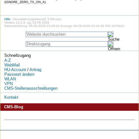
(IGNORE_ZERO_TX_ON_A)
Hilfe
- Aktualisierungsintervall: 5 Minuten
Version 14.2.3, syj, 03.06.2026
Datenerhebung: 06.08.2026 15:29:02 Erzeugt: 06.08.2026 15:31:55 PID 1075624
Schnellzugang
A-Z
WebMail
HU-Account
/
Antrag
Passwort ändern
WLAN
VPN
CMS-Stellenausschreibungen
Kontakt
CMS-Blog
Die
Die
Die
Die
Die
Die