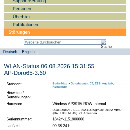
Support/Beratung
Personen
Überblick
Publikationen
Störungen
Deutsch
English
Sprachauswahl
search-menu
Humboldt-
WLAN-Status 06.08.2026 15:31:55
Universität
AP-Doro65-3.60
zu
Berlin
Standort:
Berlin-Mitte
>
Dorotheenstr. 65, ZES, Anglistik,
Romanistik
-
Hinweise /
Computer-
Bemerkungen:
und
Hardware:
Wireless AP3915i-ROW Internal
Medienservice
Dual Band AP, IEEE 802.11a/b/g/n/ac, 2x2:2 MIMO
(867 + 300 MBit/s), int. Antennen
Seriennummer:
1842Y-1151900000
Laufzeit:
09:38:24 h