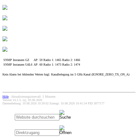
SNMP Instanzen GZ
AP: 59 Radio 1: 1465 Radio 2: 1466
SNMP Instanzen UdL6
AP: 60 Radio 1: 1473 Radio 2: 1474
Kein Alarm bei fehlenden Werten bzgl. Kanalbelegung im 5 GHz Kanal (IGNORE_ZERO_TX_ON_A)
Hilfe
- Aktualisierungsintervall: 5 Minuten
Version 14.2.3, syj, 03.06.2026
Datenerhebung: 10.08.2026 10:39:02 Erzeugt: 10.08.2026 10:41:54 PID 3077177