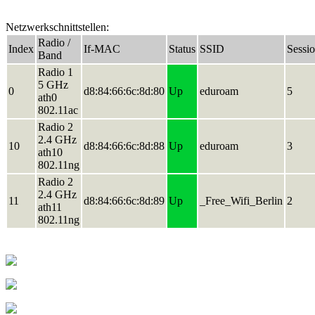
Netzwerkschnittstellen:
Radio /
Index
If-MAC
Status
SSID
Sessi
Band
Radio 1
5 GHz
0
d8:84:66:6c:8d:80
Up
eduroam
5
ath0
802.11ac
Radio 2
2.4 GHz
10
d8:84:66:6c:8d:88
Up
eduroam
3
ath10
802.11ng
Radio 2
2.4 GHz
11
d8:84:66:6c:8d:89
Up
_Free_Wifi_Berlin
2
ath11
802.11ng