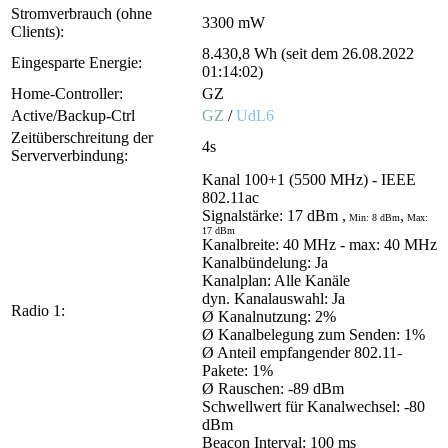
Stromverbrauch (ohne
3300 mW
Clients):
8.430,8 Wh (seit dem 26.08.2022
Eingesparte Energie:
01:14:02)
Home-Controller:
GZ
Active/Backup-Ctrl
GZ
/
UdL6
Zeitüberschreitung der
4s
Serververbindung:
Kanal 100+1 (5500 MHz) - IEEE
802.11ac
Signalstärke: 17 dBm ,
,
Min: 8 dBm
Max:
17 dBm
Kanalbreite: 40 MHz
- max: 40 MHz
Kanalbündelung: Ja
Kanalplan: Alle Kanäle
dyn. Kanalauswahl: Ja
Radio 1:
Ø Kanalnutzung: 2%
Ø Kanalbelegung zum Senden: 1%
Ø Anteil empfangender 802.11-
Pakete: 1%
Ø Rauschen: -89 dBm
Schwellwert für Kanalwechsel: -80
dBm
Beacon Interval: 100 ms