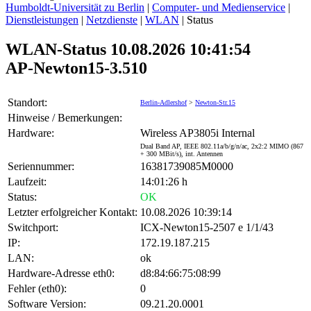
Humboldt-Universität zu Berlin
|
Computer- und Medienservice
|
Dienstleistungen
|
Netzdienste
|
WLAN
|
Status
WLAN-Status 10.08.2026 10:41:54
AP-Newton15-3.510
Standort:
Berlin-Adlershof
>
Newton-Str.15
Hinweise / Bemerkungen:
Hardware:
Wireless AP3805i Internal
Dual Band AP, IEEE 802.11a/b/g/n/ac, 2x2:2 MIMO (867
+ 300 MBit/s), int. Antennen
Seriennummer:
16381739085M0000
Laufzeit:
14:01:26 h
Status:
OK
Letzter erfolgreicher Kontakt:
10.08.2026 10:39:14
Switchport:
ICX-Newton15-2507 e 1/1/43
IP:
172.19.187.215
LAN:
ok
Hardware-Adresse eth0:
d8:84:66:75:08:99
Fehler (eth0):
0
Software Version:
09.21.20.0001