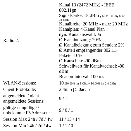
Kanal 13 (2472 MHz) - IEEE
802.11gn
Signalstärke: 18 dBm ,
,
Min: 8 dBm
Max:
18 dBm
Kanalbreite: 20 MHz
- max: 20 MHz
Kanalplan: 4-Kanal Plan
dyn. Kanalauswahl: Ja
Ø Kanalnutzung: 20%
Radio 2:
Ø Kanalbelegung zum Senden: 2%
Ø Anteil empfangender 802.11-
Pakete: 16%
Ø Rauschen: -90 dBm
Schwellwert für Kanalwechsel: -80
dBm
Beacon Interval: 100 ms
WLAN-Sessions:
10
(50.00% im 5 GHz + 50.00% im 2.4 GHz)
Client-Protokolle:
2.4n: 5 | 5.0ac: 5
angemeldete / nicht
9 / 1
angemeldete Sessions:
gültige / ungültige /
9 / 0 / 1
unbekannte IP-Adressen:
Session Max 24h / 7d / 4w
11 / 13 / 14
Session Min 24h / 7d / 4w
1 / 1 / 0