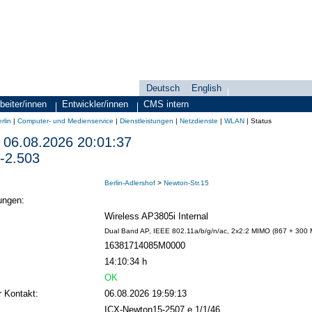
Deutsch
English
Sprachauswahl
search-menu
beiter/innen
Entwickler/innen
CMS intern
rlin
|
Computer- und Medienservice
|
Dienstleistungen
|
Netzdienste
|
WLAN
|
Status
06.08.2026 20:01:37
-2.503
Berlin-Adlershof
>
Newton-Str.15
ungen:
Wireless AP3805i Internal
Dual Band AP, IEEE 802.11a/b/g/n/ac, 2x2:2 MIMO (867 + 300 MB
16381714085M0000
14:10:34 h
OK
r Kontakt:
06.08.2026 19:59:13
ICX-Newton15-2507 e 1/1/46