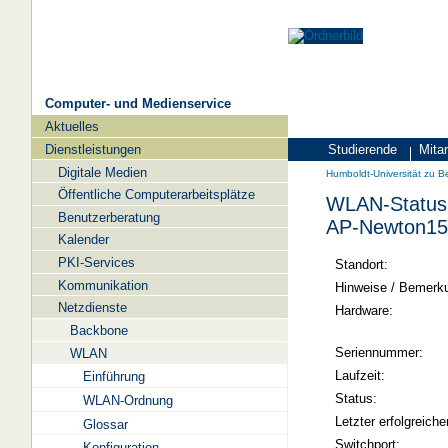
Computer- und Medienservice
Aktuelles
Navigation
Dienstleistungen
Studierende
Mitar
Zielgruppen
Humboldt-
Digitale Medien
Humboldt-Universität zu Be
Universität
Öffentliche Computerarbeitsplätze
WLAN-Status 
zu
Benutzerberatung
AP-Newton15
Berlin
Kalender
PKI-Services
-
Standort:
Kommunikation
Computer-
Hinweise / Bemerk
Netzdienste
und
Hardware:
Backbone
Medienservice
Seriennummer:
WLAN
Laufzeit:
Einführung
Status:
WLAN-Ordnung
Letzter erfolgreiche
Glossar
Switchport:
Konfiguration