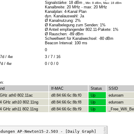
Signalstärke: 18 dBm ,
,
Min: 8 dBm
Max: 18 dBm
Kanalbreite: 20 MHz
- max: 20 MHz
Kanalplan: 4-Kanal Plan
dyn. Kanalauswahl: Ja
Ø Kanalnutzung: 2%
Ø Kanalbelegung zum Senden: 1%
Ø Anteil empfangender 802.11-Pakete: 1%
Ø Rauschen: -89 dBm
Schwellwert für Kanalwechsel: -80 dBm
Beacon Interval: 100 ms
0
7d / 4w
3 / 7 / 16
7d / 4w
0 / 0 / 0
en:
and
If-MAC
Status
SSID
 GHz ath0 802.11ac
d8:84:66:6c:8b:f0
Up
eduroam
.4 GHz ath10 802.11ng
d8:84:66:6c:8b:f8
Up
eduroam
.4 GHz ath11 802.11ng
d8:84:66:6c:8b:f9
Up
_Free_Wifi_Ber