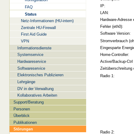
IP:
FAQ
LAN:
Status
Hardware-Adresse 
Netz-Informationen (HU-intern)
Fehler (eth0):
Zentrale HU-Firewall
Software Version:
First Aid Guide
Stromverbrauch (oh
VPN
Eingesparte Energi
Informationsdienste
Systemservice
Home-Controller:
Hardwareservice
Active/Backup-Ctrl
Softwareservice
Zeitüberschreitung 
Elektronisches Publizieren
Radio 1:
Lehrgänge
DV in der Verwaltung
Kollaboratives Arbeiten
Support/Beratung
Personen
Überblick
Publikationen
Störungen
Radio 2: