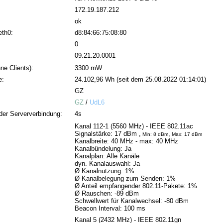
172.19.187.212
ok
eth0:
d8:84:66:75:08:80
0
09.21.20.0001
ne Clients):
3300 mW
e:
24.102,96 Wh (seit dem 25.08.2022 01:14:01)
GZ
GZ
/
UdL6
der Serververbindung:
4s
Kanal 112-1 (5560 MHz) - IEEE 802.11ac
Signalstärke: 17 dBm ,
,
Min: 8 dBm
Max: 17 dBm
Kanalbreite: 40 MHz
- max: 40 MHz
Kanalbündelung: Ja
Kanalplan: Alle Kanäle
dyn. Kanalauswahl: Ja
Ø Kanalnutzung: 1%
Ø Kanalbelegung zum Senden: 1%
Ø Anteil empfangender 802.11-Pakete: 1%
Ø Rauschen: -89 dBm
Schwellwert für Kanalwechsel: -80 dBm
Beacon Interval: 100 ms
Kanal 5 (2432 MHz) - IEEE 802.11gn