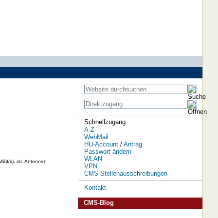
Schnellzugang
A-Z
WebMail
HU-Account
/
Antrag
Passwort ändern
WLAN
it/s), int. Antennen
VPN
CMS-Stellenausschreibungen
Kontakt
CMS-Blog