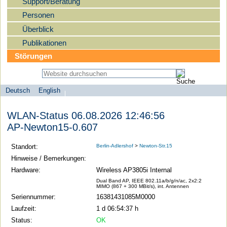
Support/Beratung
Personen
Überblick
Publikationen
Störungen
Deutsch
English
Sprachauswahl
search-menu
Humboldt-
WLAN-Status 06.08.2026 12:46:56
Universität
AP-Newton15-0.607
zu
Berlin
Standort:
Berlin-Adlershof
>
Newton-Str.15
-
Hinweise / Bemerkungen:
Computer-
Hardware:
Wireless AP3805i Internal
und
Dual Band AP, IEEE 802.11a/b/g/n/ac, 2x2:2
MIMO (867 + 300 MBit/s), int. Antennen
Medienservice
Seriennummer:
16381431085M0000
Laufzeit:
1 d 06:54:37 h
Status:
OK