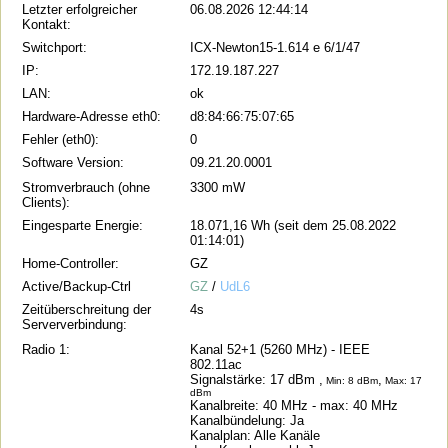
Letzter erfolgreicher
06.08.2026 12:44:14
Kontakt:
Switchport:
ICX-Newton15-1.614 e 6/1/47
IP:
172.19.187.227
LAN:
ok
Hardware-Adresse eth0:
d8:84:66:75:07:65
Fehler (eth0):
0
Software Version:
09.21.20.0001
Stromverbrauch (ohne
3300 mW
Clients):
Eingesparte Energie:
18.071,16 Wh (seit dem 25.08.2022
01:14:01)
Home-Controller:
GZ
Active/Backup-Ctrl
GZ
/
UdL6
Zeitüberschreitung der
4s
Serververbindung:
Radio 1:
Kanal 52+1 (5260 MHz) - IEEE
802.11ac
Signalstärke: 17 dBm ,
,
Min: 8 dBm
Max: 17
dBm
Kanalbreite: 40 MHz
- max: 40 MHz
Kanalbündelung: Ja
Kanalplan: Alle Kanäle