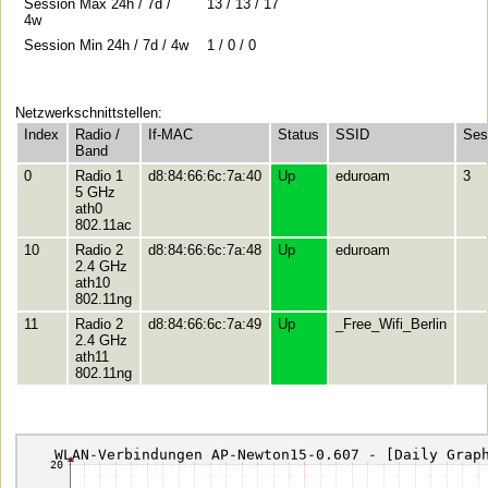
Session Max 24h / 7d /
13 / 13 / 17
4w
Session Min 24h / 7d / 4w
1 / 0 / 0
Netzwerkschnittstellen:
Index
Radio /
If-MAC
Status
SSID
Ses
Band
0
Radio 1
d8:84:66:6c:7a:40
Up
eduroam
3
5 GHz
ath0
802.11ac
10
Radio 2
d8:84:66:6c:7a:48
Up
eduroam
2.4 GHz
ath10
802.11ng
11
Radio 2
d8:84:66:6c:7a:49
Up
_Free_Wifi_Berlin
2.4 GHz
ath11
802.11ng