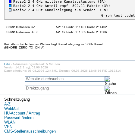
SNMP Instanzen GZ
AP: 51 Radio 1: 1401 Radio 2: 1402
SNMP Instanzen UdL6
AP: 49 Radio 1: 1385 Radio 2: 1386
Kein Alarm bei fehlenden Werten bzgl. Kanalbelegung im 5 GHz Kanal
(IGNORE_ZERO_TX_ON_A)
Hilfe
- Aktualisierungsintervall: 5 Minuten
Version 14.2.3, syj, 03.06.2026
Datenerhebung: 06.08.2026 12:44:01 Erzeugt: 06.08.2026 12:46:56 PID 1012314
Schnellzugang
A-Z
WebMail
HU-Account
/
Antrag
Passwort ändern
WLAN
VPN
CMS-Stellenausschreibungen