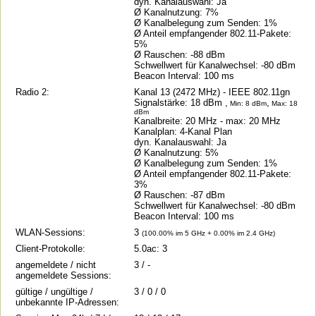
dyn. Kanalauswahl: Ja
Ø Kanalnutzung: 7%
Ø Kanalbelegung zum Senden: 1%
Ø Anteil empfangender 802.11-Pakete:
5%
Ø Rauschen: -88 dBm
Schwellwert für Kanalwechsel: -80 dBm
Beacon Interval: 100 ms
Radio 2:
Kanal 13 (2472 MHz) - IEEE 802.11gn
Signalstärke: 18 dBm ,
,
Min: 8 dBm
Max: 18
dBm
Kanalbreite: 20 MHz
- max: 20 MHz
Kanalplan: 4-Kanal Plan
dyn. Kanalauswahl: Ja
Ø Kanalnutzung: 5%
Ø Kanalbelegung zum Senden: 1%
Ø Anteil empfangender 802.11-Pakete:
3%
Ø Rauschen: -87 dBm
Schwellwert für Kanalwechsel: -80 dBm
Beacon Interval: 100 ms
WLAN-Sessions:
3
(100.00% im 5 GHz + 0.00% im 2.4 GHz)
Client-Protokolle:
5.0ac: 3
angemeldete / nicht
3 / -
angemeldete Sessions:
gültige / ungültige /
3 / 0 / 0
unbekannte IP-Adressen: