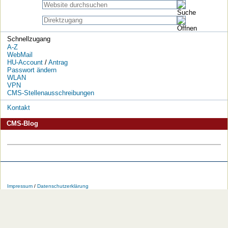
Schnellzugang
A-Z
WebMail
HU-Account
/
Antrag
Passwort ändern
WLAN
VPN
CMS-Stellenausschreibungen
Kontakt
CMS-Blog
Die
Die
Die
Die
Die
Die
HU
HU
HU
HU
RSS-
HU
Impressum
/
Datenschutzerklärung
bei
bei
bei
bei
Feeds
im
Facebook
Twitter
YouTube
iTunes
der
WWW
HU