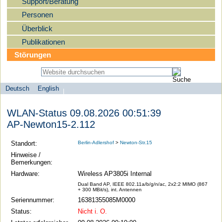
Support/Beratung
Personen
Überblick
Publikationen
Störungen
Deutsch
English
Sprachauswahl
search-menu
Humboldt-
WLAN-Status 09.08.2026 00:51:39
Universität
AP-Newton15-2.112
zu
Berlin
Standort:
Berlin-Adlershof
>
Newton-Str.15
-
Hinweise /
Bemerkungen:
Computer-
Hardware:
Wireless AP3805i Internal
und
Dual Band AP, IEEE 802.11a/b/g/n/ac, 2x2:2 MIMO (867
Medienservice
+ 300 MBit/s), int. Antennen
Seriennummer:
16381355085M0000
Status:
Nicht i. O.