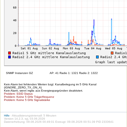
SNMP Instanzen GZ
AP: 41 Radio 1: 1321 Radio 2: 1322
Kein Alarm bei fehlenden Werten bzgl. Kanalbelegung im 5 GHz Kanal
(IGNORE_ZERO_TX_ON_A)
Kein Alarm, wenn mglw. aus Energiespargründen deaktiviert.
Problem: SSID Status
Problem: Keine 5 GHz Trägerfrequenz
Problem: Keine 5 GHz Signalstärke
Hilfe
- Aktualisierungsintervall: 5 Minuten
Version 14.2.3, syj, 03.06.2026
Datenerhebung: 09.08.2026 00:49:01 Erzeugt: 09.08.2026 00:51:39 PID 2333641