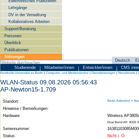
Elektronisches Publizieren
Lehrgänge
DV in der Verwaltung
Kollaboratives Arbeiten
Support/Beratung
Personen
Überblick
Publikationen
Störungen
Deutsch
E
Sprachauswahl
Studierende
Mitarbeiter/innen
Entwickler/innen
CMS inte
Zielgruppen
Humboldt-
Humboldt-Universität zu Berlin
|
Computer- und Medienservice
|
Dienstleistungen
|
Netzdienste
|
Universität
WLAN-Status 09.08.2026 05:56:43
zu
AP-Newton15-1.709
Berlin
Standort:
Berlin-Adlershof
>
New
-
Hinweise / Bemerkungen:
Computer-
Hardware:
Wireless AP3805i 
und
Dual Band AP, IEEE 8
Medienservice
Seriennummer:
16381103085M00
Status:
Nicht i. O.