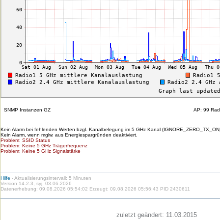
SNMP Instanzen GZ
AP: 99 Rad
Kein Alarm bei fehlenden Werten bzgl. Kanalbelegung im 5 GHz Kanal (IGNORE_ZERO_TX_ON
Kein Alarm, wenn mglw. aus Energiespargründen deaktiviert.
Problem: SSID Status
Problem: Keine 5 GHz Trägerfrequenz
Problem: Keine 5 GHz Signalstärke
Hilfe
- Aktualisierungsintervall: 5 Minuten
Version 14.2.3, syj, 03.06.2026
Datenerhebung: 09.08.2026 05:54:02 Erzeugt: 09.08.2026 05:56:43 PID 2430611
Die
Die
Die
Die
Die
Die
zuletzt geändert:
11.03.2015
HU
HU
HU
HU
RSS-
HU