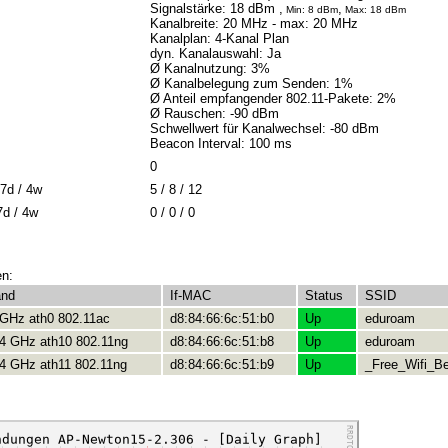
Signalstärke: 18 dBm ,
,
Min: 8 dBm
Max: 18 dBm
Kanalbreite: 20 MHz
- max: 20 MHz
Kanalplan: 4-Kanal Plan
dyn. Kanalauswahl: Ja
Ø Kanalnutzung: 3%
Ø Kanalbelegung zum Senden: 1%
Ø Anteil empfangender 802.11-Pakete: 2%
Ø Rauschen: -90 dBm
Schwellwert für Kanalwechsel: -80 dBm
Beacon Interval: 100 ms
0
7d / 4w
5 / 8 / 12
7d / 4w
0 / 0 / 0
en:
and
If-MAC
Status
SSID
 GHz ath0 802.11ac
d8:84:66:6c:51:b0
Up
eduroam
.4 GHz ath10 802.11ng
d8:84:66:6c:51:b8
Up
eduroam
.4 GHz ath11 802.11ng
d8:84:66:6c:51:b9
Up
_Free_Wifi_Be