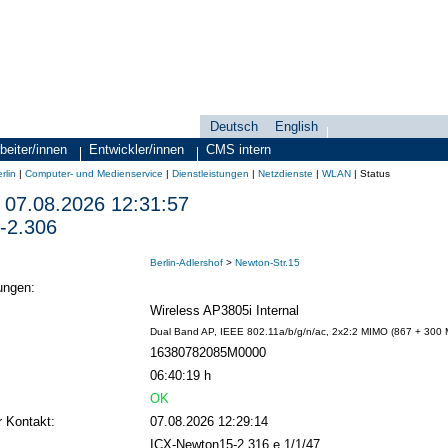
Deutsch
English
Sprachauswahl
search-menu
beiter/innen
Entwickler/innen
CMS intern
rlin
|
Computer- und Medienservice
|
Dienstleistungen
|
Netzdienste
|
WLAN
|
Status
07.08.2026 12:31:57
-2.306
Berlin-Adlershof
>
Newton-Str.15
ungen:
Wireless AP3805i Internal
Dual Band AP, IEEE 802.11a/b/g/n/ac, 2x2:2 MIMO (867 + 300 MB
16380782085M0000
06:40:19 h
OK
r Kontakt:
07.08.2026 12:29:14
ICX-Newton15-2.316 e 1/1/47