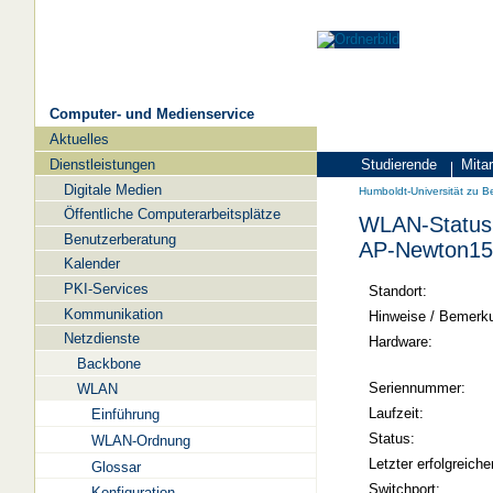
Computer- und Medienservice
Aktuelles
Navigation
Dienstleistungen
Studierende
Mitar
Zielgruppen
Humboldt-
Digitale Medien
Humboldt-Universität zu Be
Universität
Öffentliche Computerarbeitsplätze
WLAN-Status 
zu
Benutzerberatung
AP-Newton15
Berlin
Kalender
PKI-Services
-
Standort:
Kommunikation
Computer-
Hinweise / Bemerk
Netzdienste
und
Hardware:
Backbone
Medienservice
Seriennummer:
WLAN
Laufzeit:
Einführung
Status:
WLAN-Ordnung
Letzter erfolgreiche
Glossar
Switchport:
Konfiguration