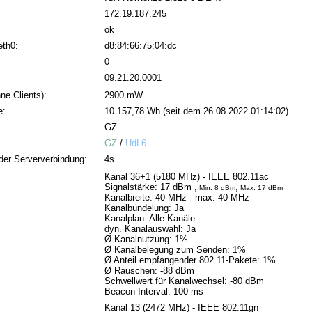
172.19.187.245
ok
eth0:
d8:84:66:75:04:dc
0
09.21.20.0001
ne Clients):
2900 mW
e:
10.157,78 Wh (seit dem 26.08.2022 01:14:02)
GZ
GZ
/
UdL6
der Serververbindung:
4s
Kanal 36+1 (5180 MHz) - IEEE 802.11ac
Signalstärke: 17 dBm ,
,
Min: 8 dBm
Max: 17 dBm
Kanalbreite: 40 MHz
- max: 40 MHz
Kanalbündelung: Ja
Kanalplan: Alle Kanäle
dyn. Kanalauswahl: Ja
Ø Kanalnutzung: 1%
Ø Kanalbelegung zum Senden: 1%
Ø Anteil empfangender 802.11-Pakete: 1%
Ø Rauschen: -88 dBm
Schwellwert für Kanalwechsel: -80 dBm
Beacon Interval: 100 ms
Kanal 13 (2472 MHz) - IEEE 802.11gn