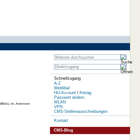
Schnellzugang
A-Z
WebMail
HU-Account
/
Antrag
Passwort ändern
WLAN
it/s), int. Antennen
VPN
CMS-Stellenausschreibungen
Kontakt
CMS-Blog