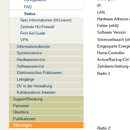
IP:
FAQ
LAN:
Status
Hardware-Adresse 
Netz-Informationen (HU-intern)
Fehler (eth0):
Zentrale HU-Firewall
Software Version:
First Aid Guide
Stromverbrauch (oh
VPN
Eingesparte Energi
Informationsdienste
Systemservice
Home-Controller:
Hardwareservice
Active/Backup-Ctrl
Softwareservice
Zeitüberschreitung 
Elektronisches Publizieren
Radio 1:
Lehrgänge
DV in der Verwaltung
Kollaboratives Arbeiten
Support/Beratung
Personen
Überblick
Publikationen
Störungen
Radio 2: