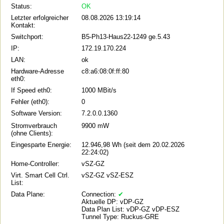
Status:
OK
Letzter erfolgreicher
08.08.2026 13:19:14
Kontakt:
Switchport:
B5-Ph13-Haus22-1249 ge.5.43
IP:
172.19.170.224
LAN:
ok
Hardware-Adresse
c8:a6:08:0f:ff:80
eth0:
If Speed eth0:
1000 MBit/s
Fehler (eth0):
0
Software Version:
7.2.0.0.1360
Stromverbrauch
9900 mW
(ohne Clients):
Eingesparte Energie:
12.946,98 Wh (seit dem 20.02.2026
22:24:02)
Home-Controller:
vSZ-GZ
Virt. Smart Cell Ctrl.
vSZ-GZ vSZ-ESZ
List:
Data Plane:
Connection:
✔
Aktuelle DP: vDP-GZ
Data Plan List: vDP-GZ vDP-ESZ
Tunnel Type: Ruckus-GRE