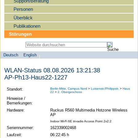
Support/Beratung
Personen
Überblick
Publikationen
Störungen
Deutsch
English
Sprachauswahl
search-menu
Humboldt-
WLAN-Status 08.08.2026 13:21:38
Universität
AP-Ph13-Haus22-1227
zu
Berlin
Standort:
Berlin-Mitte, Campus Nord
>
Luisenstr./Philippstr.
>
Haus
22
>
2. Obergeschoss
-
Hinweise /
Computer-
Bemerkungen:
und
Hardware:
Ruckus R560 Multimedia Hotzone Wireless
AP
Medienservice
Indoor Wi-Fi 6E tri-radio Access Point 2x2:2
Seriennummer:
162339002468
Laufzeit:
06:22:45 h