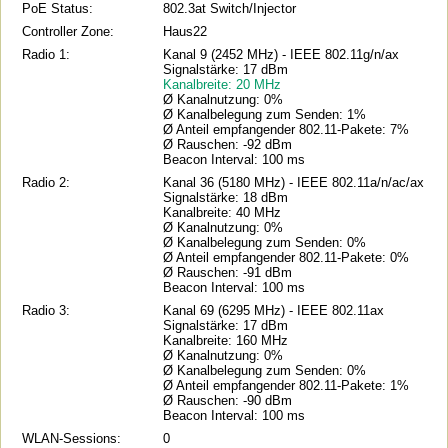
PoE Status:
802.3at Switch/Injector
Controller Zone:
Haus22
Radio 1:
Kanal 9 (2452 MHz) - IEEE 802.11g/n/ax
Signalstärke: 17 dBm
Kanalbreite: 20 MHz
Ø Kanalnutzung: 0%
Ø Kanalbelegung zum Senden: 1%
Ø Anteil empfangender 802.11-Pakete: 7%
Ø Rauschen: -92 dBm
Beacon Interval: 100 ms
Radio 2:
Kanal 36 (5180 MHz) - IEEE 802.11a/n/ac/ax
Signalstärke: 18 dBm
Kanalbreite: 40 MHz
Ø Kanalnutzung: 0%
Ø Kanalbelegung zum Senden: 0%
Ø Anteil empfangender 802.11-Pakete: 0%
Ø Rauschen: -91 dBm
Beacon Interval: 100 ms
Radio 3:
Kanal 69 (6295 MHz) - IEEE 802.11ax
Signalstärke: 17 dBm
Kanalbreite: 160 MHz
Ø Kanalnutzung: 0%
Ø Kanalbelegung zum Senden: 0%
Ø Anteil empfangender 802.11-Pakete: 1%
Ø Rauschen: -90 dBm
Beacon Interval: 100 ms
WLAN-Sessions:
0