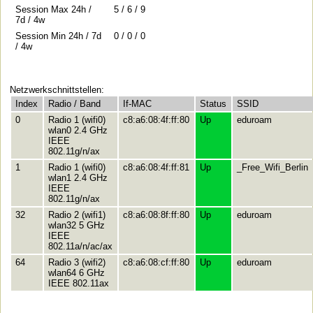
Session Max 24h /
5 / 6 / 9
7d / 4w
Session Min 24h / 7d
0 / 0 / 0
/ 4w
Netzwerkschnittstellen:
Index
Radio / Band
If-MAC
Status
SSID
0
Radio 1 (wifi0)
c8:a6:08:4f:ff:80
Up
eduroam
wlan0 2.4 GHz
IEEE
802.11g/n/ax
1
Radio 1 (wifi0)
c8:a6:08:4f:ff:81
Up
_Free_Wifi_Berlin
wlan1 2.4 GHz
IEEE
802.11g/n/ax
32
Radio 2 (wifi1)
c8:a6:08:8f:ff:80
Up
eduroam
wlan32 5 GHz
IEEE
802.11a/n/ac/ax
64
Radio 3 (wifi2)
c8:a6:08:cf:ff:80
Up
eduroam
wlan64 6 GHz
IEEE 802.11ax