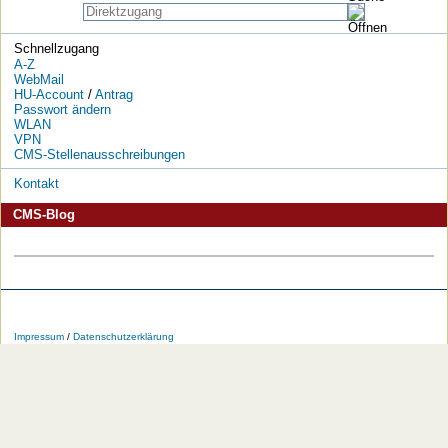
Schnellzugang
A-Z
WebMail
HU-Account
/
Antrag
Passwort ändern
WLAN
VPN
CMS-Stellenausschreibungen
Kontakt
CMS-Blog
Die
Die
Die
Die
Die
Die
HU
HU
HU
HU
RSS-
HU
Impressum
/
Datenschutzerklärung
bei
bei
bei
bei
Feeds
im
Facebook
Twitter
YouTube
iTunes
der
WWW
HU