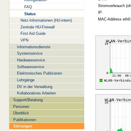
Stromverbrauch (oh
FAQ
IP:
Status
MAC-Address eth0
Netz-Informationen (HU-intern)
Zentrale HU-Firewall
First Aid Guide
VPN
Informationsdienste
Systemservice
Hardwareservice
Softwareservice
Elektronisches Publizieren
Lehrgänge
DV in der Verwaltung
Kollaboratives Arbeiten
Support/Beratung
Personen
Überblick
Publikationen
Störungen