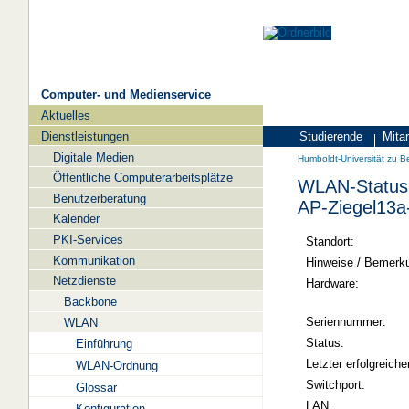
Computer- und Medienservice
Aktuelles
Navigation
Dienstleistungen
Studierende
Mitar
Zielgruppen
Humboldt-
Digitale Medien
Humboldt-Universität zu Be
Universität
Öffentliche Computerarbeitsplätze
WLAN-Status 
zu
Benutzerberatung
AP-Ziegel13a
Berlin
Kalender
PKI-Services
-
Standort:
Kommunikation
Computer-
Hinweise / Bemerk
Netzdienste
und
Hardware:
Backbone
Medienservice
Seriennummer:
WLAN
Status:
Einführung
Letzter erfolgreiche
WLAN-Ordnung
Switchport:
Glossar
LAN:
Konfiguration