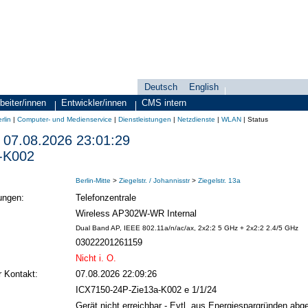
Deutsch
English
Sprachauswahl
search-menu
beiter/innen
Entwickler/innen
CMS intern
rlin
|
Computer- und Medienservice
|
Dienstleistungen
|
Netzdienste
|
WLAN
|
Status
07.08.2026 23:01:29
-K002
Berlin-Mitte
>
Ziegelstr. / Johannisstr
>
Ziegelstr. 13a
ungen:
Telefonzentrale
Wireless AP302W-WR Internal
Dual Band AP, IEEE 802.11a/n/ac/ax, 2x2:2 5 GHz + 2x2:2 2.4/5 GHz
03022201261159
Nicht i. O.
r Kontakt:
07.08.2026 22:09:26
ICX7150-24P-Zie13a-K002 e 1/1/24
Gerät nicht erreichbar - Evtl. aus Energiespargründen abge