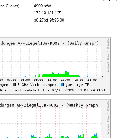
ne Clients):
4900 mW
172.19.181.125
:
b0:27:cf:9f:95:00