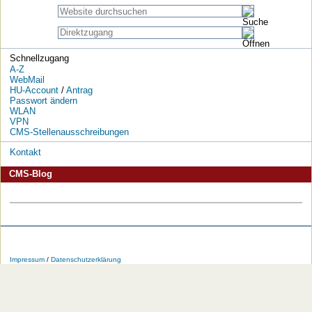
Schnellzugang
A-Z
WebMail
HU-Account
/
Antrag
Passwort ändern
WLAN
VPN
CMS-Stellenausschreibungen
Kontakt
CMS-Blog
Die
Die
Die
Die
Die
Die
HU
HU
HU
HU
RSS-
HU
Impressum
/
Datenschutzerklärung
bei
bei
bei
bei
Feeds
im
Facebook
Twitter
YouTube
iTunes
der
WWW
HU