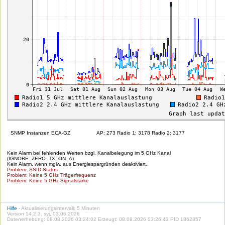
SNMP Instanzen ECA-GZ
AP: 273 Radio 1: 3178 Radio 2: 3177
Kein Alarm bei fehlenden Werten bzgl. Kanalbelegung im 5 GHz Kanal
(IGNORE_ZERO_TX_ON_A)
Kein Alarm, wenn mglw. aus Energiespargründen deaktiviert.
Problem: SSID Status
Problem: Keine 5 GHz Trägerfrequenz
Problem: Keine 5 GHz Signalstärke
Hilfe
- Aktualisierungsintervall: 5 Minuten
Version 14.2.3, syj, 03.06.2026
Datenerhebung: 08.08.2026 03:24:02 Erzeugt: 08.08.2026 03:26:43 PID 1862857