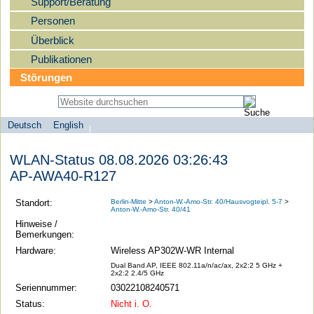
Support/Beratung
Personen
Überblick
Publikationen
Störungen
Deutsch
English
Sprachauswahl
search-menu
Humboldt-
WLAN-Status 08.08.2026 03:26:43
Universität
AP-AWA40-R127
zu
Berlin
Standort:
Berlin-Mitte
>
Anton-W.-Amo-Str. 40/Hausvogteipl. 5-7
>
Anton-W.-Amo-Str. 40/41
-
Hinweise /
Computer-
Bemerkungen:
und
Hardware:
Wireless AP302W-WR Internal
Medienservice
Dual Band AP, IEEE 802.11a/n/ac/ax, 2x2:2 5 GHz +
2x2:2 2.4/5 GHz
Seriennummer:
03022108240571
Status:
Nicht i. O.