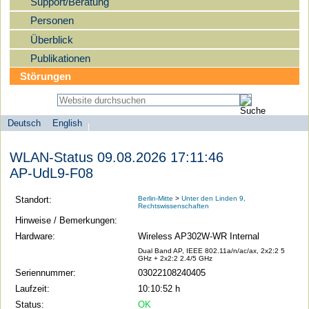
Support/Beratung
Personen
Überblick
Publikationen
Störungen
Deutsch
English
Sprachauswahl
search-menu
Humboldt-
WLAN-Status 09.08.2026 17:11:46
Universität
AP-UdL9-F08
zu
Berlin
Standort:
Berlin-Mitte
>
Unter den Linden 9,
Rechtswissenschaften
-
Hinweise / Bemerkungen:
Computer-
Hardware:
Wireless AP302W-WR Internal
und
Dual Band AP, IEEE 802.11a/n/ac/ax, 2x2:2 5
GHz + 2x2:2 2.4/5 GHz
Medienservice
Seriennummer:
03022108240405
Laufzeit:
10:10:52 h
Status:
OK