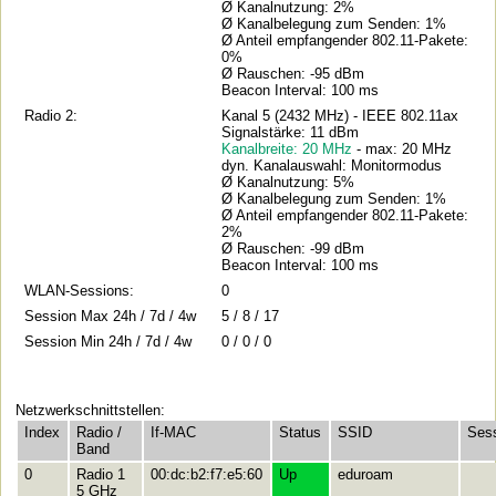
Ø Kanalnutzung: 2%
Ø Kanalbelegung zum Senden: 1%
Ø Anteil empfangender 802.11-Pakete:
0%
Ø Rauschen: -95 dBm
Beacon Interval: 100 ms
Radio 2:
Kanal 5 (2432 MHz) - IEEE 802.11ax
Signalstärke: 11 dBm
Kanalbreite: 20 MHz
- max: 20 MHz
dyn. Kanalauswahl: Monitormodus
Ø Kanalnutzung: 5%
Ø Kanalbelegung zum Senden: 1%
Ø Anteil empfangender 802.11-Pakete:
2%
Ø Rauschen: -99 dBm
Beacon Interval: 100 ms
WLAN-Sessions:
0
Session Max 24h / 7d / 4w
5 / 8 / 17
Session Min 24h / 7d / 4w
0 / 0 / 0
Netzwerkschnittstellen:
Index
Radio /
If-MAC
Status
SSID
Ses
Band
0
Radio 1
00:dc:b2:f7:e5:60
Up
eduroam
5 GHz