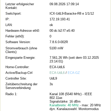
Letzter erfolgreicher
09.08.2026 17:09:14
Kontakt:
Switchport:
ICX-UdL9-Baracke-R8 e 1/1/12
IP:
172.19.193.41
LAN:
ok
Hardware-Adresse eth0:
00:dc:b2:f7:e5:40
Fehler (eth0):
0
Software Version:
7.8.6.0-002R
Stromverbrauch (ohne
5100 mW
Clients):
Eingesparte Energie:
7.561,26 Wh (seit dem 03.12.2025
23:14:01)
Home-Controller:
ECA-UdL6
Active/Backup-Ctrl
ECA-UdL6
/
ECA-GZ
Controller Site:
UdL9
Zeitüberschreitung der
3s
Serververbindung:
Radio 1:
Kanal 108 (5540 MHz) - IEEE
802.11ax
Signalstärke: 16 dBm
Kanalbreite: 40 MHz
- max: 20 MHz
dyn. Kanalauswahl: Monitormodus