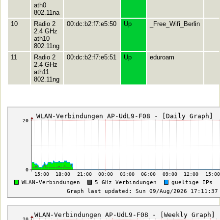
ath0
802.11na
10
Radio 2
00:dc:b2:f7:e5:50
Up
_Free_Wifi_Berlin
2.4 GHz
ath10
802.11ng
11
Radio 2
00:dc:b2:f7:e5:51
Up
eduroam
2.4 GHz
ath11
802.11ng