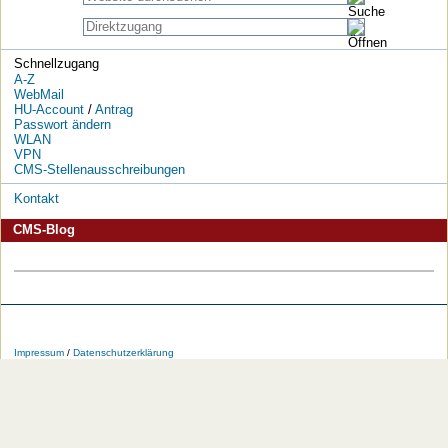
Schnellzugang
A-Z
WebMail
HU-Account
/
Antrag
Passwort ändern
WLAN
VPN
CMS-Stellenausschreibungen
Kontakt
CMS-Blog
Die
Die
Die
Die
Die
Die
HU
HU
HU
HU
RSS-
HU
Impressum
/
Datenschutzerklärung
bei
bei
bei
bei
Feeds
im
Facebook
Twitter
YouTube
iTunes
der
WWW
HU