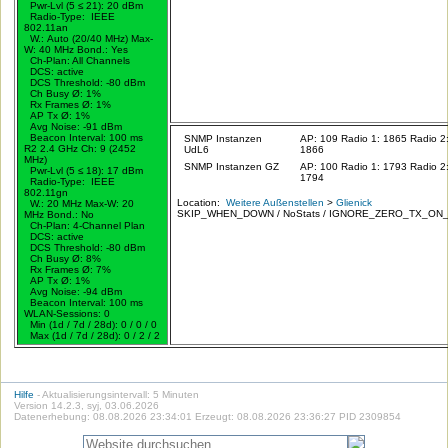
Pwr-Lvl (5 ≤ 21): 20 dBm
Radio-Type: IEEE
802.11an
W.:
Auto (20/40 MHz)
Max-
W: 40 MHz Bond.:
Yes
Ch-Plan: All Channels
DCS: active
DCS Threshold: -80 dBm
Ch Busy Ø: 1%
Rx Frames Ø: 1%
AP Tx Ø: 1%
Avg Noise: -91 dBm
Beacon Interval: 100 ms
SNMP Instanzen
AP: 109 Radio 1: 1865 Radio 2
R2 2.4 GHz Ch: 9 (2452
UdL6
1866
MHz)
SNMP Instanzen GZ
AP: 100 Radio 1: 1793 Radio 2
Pwr-Lvl (5 ≤ 18): 17 dBm
1794
Radio-Type: IEEE
802.11gn
Location:
Weitere Außenstellen
>
Glienick
W.:
20 MHz
Max-W: 20
SKIP_WHEN_DOWN / NoStats / IGNORE_ZERO_TX_ON
MHz Bond.:
No
Ch-Plan: 4-Channel Plan
DCS: active
DCS Threshold: -80 dBm
Ch Busy Ø: 8%
Rx Frames Ø: 7%
AP Tx Ø: 1%
Avg Noise: -94 dBm
Beacon Interval: 100 ms
WLAN-Sessions: 0
Min (1d / 7d / 28d): 0 / 0 / 0
Max (1d / 7d / 28d): 0 / 2 / 2
Hilfe
- Aktualisierungsintervall: 5 Minuten
Version 14.2.3, syj, 03.06.2026
Datenerhebung: 08.08.2026 23:34:01 Erzeugt: 08.08.2026 23:36:27 PID 2309854