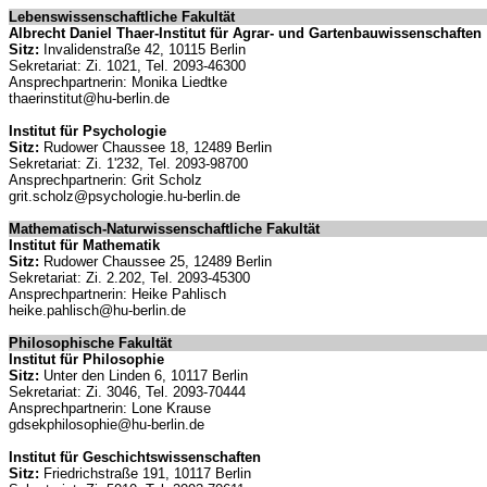
Lebenswissenschaftliche Fakultät
Albrecht Daniel Thaer-Institut für Agrar- und Gartenbauwissenschaften
Sitz:
Invalidenstraße 42, 10115 Berlin
Sekretariat: Zi. 1021, Tel. 2093-46300
Ansprechpartnerin: Monika Liedtke
thaerinstitut@hu-berlin.de
Institut für Psychologie
Sitz:
Rudower Chaussee 18, 12489 Berlin
Sekretariat: Zi. 1'232, Tel. 2093-98700
Ansprechpartnerin: Grit Scholz
grit.scholz@psychologie.hu-berlin.de
Mathematisch-Naturwissenschaftliche Fakultät
Institut für Mathematik
Sitz:
Rudower Chaussee 25, 12489 Berlin
Sekretariat: Zi. 2.202, Tel. 2093-45300
Ansprechpartnerin: Heike Pahlisch
heike.pahlisch@hu-berlin.de
Philosophische Fakultät
Institut für Philosophie
Sitz:
Unter den Linden 6, 10117 Berlin
Sekretariat: Zi. 3046, Tel. 2093-70444
Ansprechpartnerin: Lone Krause
gdsekphilosophie@hu-berlin.de
Institut für Geschichtswissenschaften
Sitz:
Friedrichstraße 191, 10117 Berlin