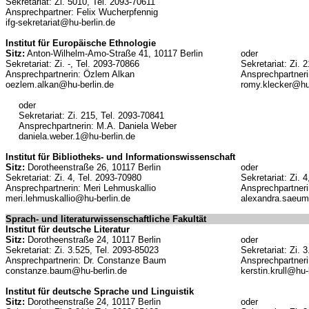
Sekretariat: Zi. 5010, Tel. 2093-70611
Ansprechpartner: Felix Wucherpfennig
ifg-sekretariat@hu-berlin.de
Institut für Europäische Ethnologie
Sitz:
Anton-Wilhelm-Amo-Straße 41, 10117 Berlin
oder
Sekretariat: Zi. -, Tel. 2093-70866
Sekretariat: Zi. 
Ansprechpartnerin: Özlem Alkan
Ansprechpartner
oezlem.alkan@hu-berlin.de
romy.klecker@hu-
oder
Sekretariat: Zi. 215, Tel. 2093-70841
Ansprechpartnerin: M.A. Daniela Weber
daniela.weber.1@hu-berlin.de
Institut für Bibliotheks- und Informationswissenschaft
Sitz:
Dorotheenstraße 26, 10117 Berlin
oder
Sekretariat: Zi. 4, Tel. 2093-70980
Sekretariat: Zi. 
Ansprechpartnerin: Meri Lehmuskallio
Ansprechpartner
meri.lehmuskallio@hu-berlin.de
alexandra.saeum
Sprach- und literaturwissenschaftliche Fakultät
Institut für deutsche Literatur
Sitz:
Dorotheenstraße 24, 10117 Berlin
oder
Sekretariat: Zi. 3.525, Tel. 2093-85023
Sekretariat: Zi. 
Ansprechpartnerin: Dr. Constanze Baum
Ansprechpartnerin
constanze.baum@hu-berlin.de
kerstin.krull@hu-
Institut für deutsche Sprache und Linguistik
Sitz:
Dorotheenstraße 24, 10117 Berlin
oder