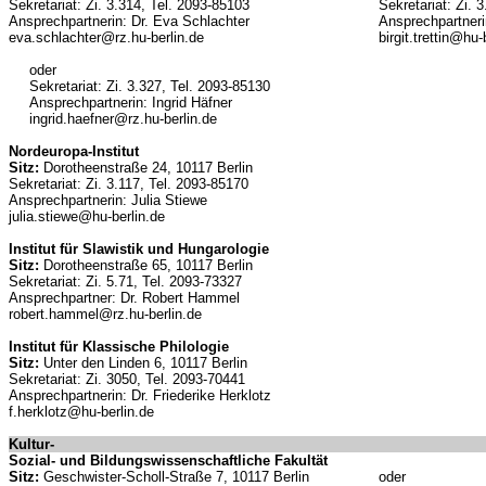
Sekretariat: Zi. 3.314, Tel. 2093-85103
Sekretariat: Zi. 
Ansprechpartnerin: Dr. Eva Schlachter
Ansprechpartnerin
eva.schlachter@rz.hu-berlin.de
birgit.trettin@hu-
oder
Sekretariat: Zi. 3.327, Tel. 2093-85130
Ansprechpartnerin: Ingrid Häfner
ingrid.haefner@rz.hu-berlin.de
Nordeuropa-Institut
Sitz:
Dorotheenstraße 24, 10117 Berlin
Sekretariat: Zi. 3.117, Tel. 2093-85170
Ansprechpartnerin: Julia Stiewe
julia.stiewe@hu-berlin.de
Institut für Slawistik und Hungarologie
Sitz:
Dorotheenstraße 65, 10117 Berlin
Sekretariat: Zi. 5.71, Tel. 2093-73327
Ansprechpartner: Dr. Robert Hammel
robert.hammel@rz.hu-berlin.de
Institut für Klassische Philologie
Sitz:
Unter den Linden 6, 10117 Berlin
Sekretariat: Zi. 3050, Tel. 2093-70441
Ansprechpartnerin: Dr. Friederike Herklotz
f.herklotz@hu-berlin.de
Kultur-
Sozial- und Bildungswissenschaftliche Fakultät
Sitz:
Geschwister-Scholl-Straße 7, 10117 Berlin
oder