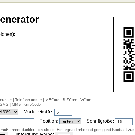
enerator
ichen):
Adresse
|
Telefonnummer
|
MECard
|
BIZCard
|
VCard
SMS
|
MMS
|
GiroCode
Modul-Größe:
Position:
Schriftgröße:
 muß immer dunkler sein als die Hintergrundfarbe und genügend Kontrast zum
Hintergrund-Farbe: